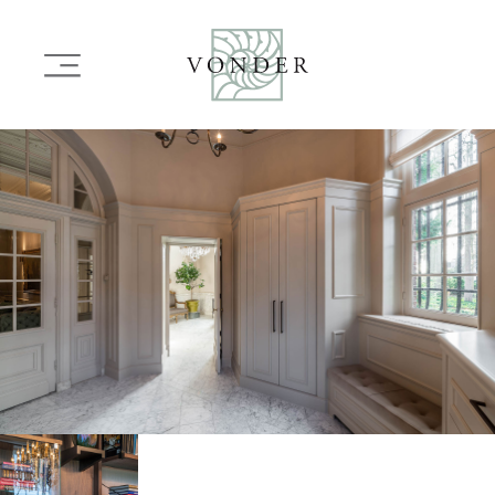
OVERSLAAN
EN
Main
NAAR
navigation
DE
INHOUD
Image
GAAN
Image