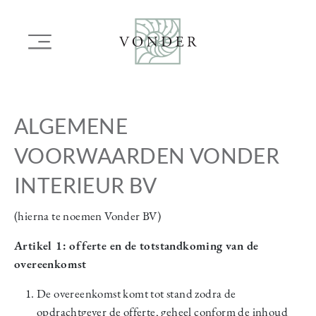
OVERSLAAN
EN
Main
NAAR
navigation
DE
INHOUD
GAAN
ALGEMENE
VOORWAARDEN VONDER
INTERIEUR BV
(hierna te noemen Vonder BV)
Artikel 1: offerte en de totstandkoming van de
overeenkomst
De overeenkomst komt tot stand zodra de
opdrachtgever de offerte, geheel conform de inhoud