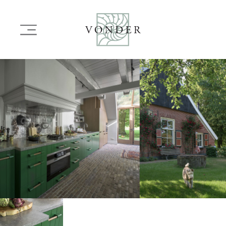
OVERSLAAN
EN
Main
NAAR
navigation
DE
INHOUD
IMAGE
GAAN
IMAGE