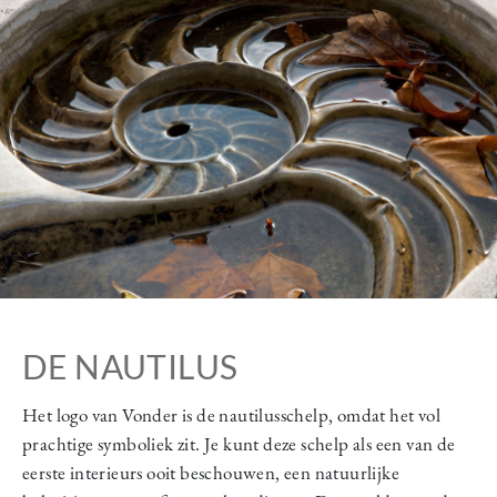
Image
DE NAUTILUS
Het logo van Vonder is de nautilusschelp, omdat het vol
prachtige symboliek zit. Je kunt deze schelp als een van de
eerste interieurs ooit beschouwen, een natuurlijke