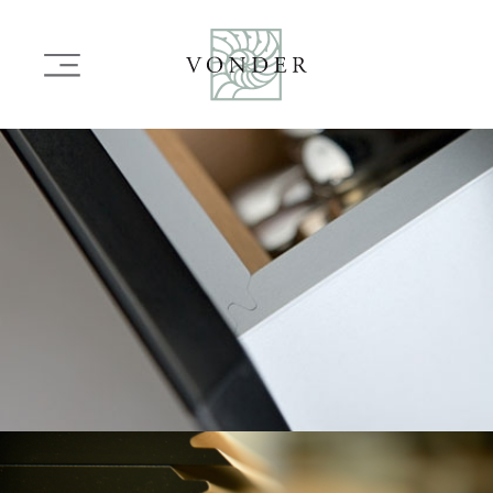
OVERSLAAN
EN
Main
NAAR
navigation
DE
INHOUD
Image
GAAN
Image