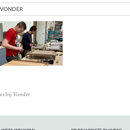
J VONDER
ge
es bij Vonder