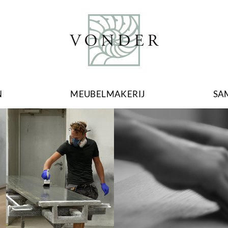
N
MEUBELMAKERIJ
SA
Image
Image