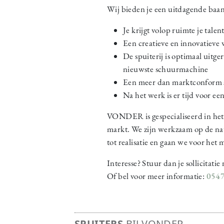
Wij bieden je een uitdagende baan
Je krijgt volop ruimte je tale
Een creatieve en innovatiev
De spuiterij is optimaal uit
nieuwste schuurmachine
Een meer dan marktconform sa
Na het werk is er tijd voor een
VONDER is gespecialiseerd in het 
markt. We zijn werkzaam op de nat
tot realisatie en gaan we voor het m
Interesse? Stuur dan je sollicita
Of bel voor meer informatie:
054
SPUITERS
BIJ VONDER