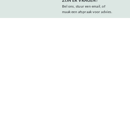
ZIJN ER VRAGEN?
Bel ons, stuur een email, of
maak een afspraak voor advies.
+31 547 381818
info@vonder.nl