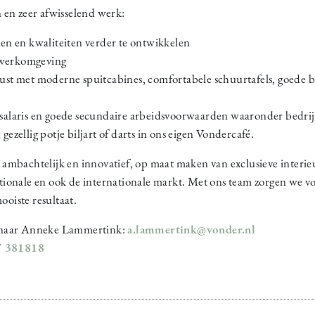
 en zeer afwisselend werk:
nten en kwaliteiten verder te ontwikkelen
e werkomgeving
gerust met moderne spuitcabines, comfortabele schuurtafels, goed
laris en goede secundaire arbeidsvoorwaarden waaronder bedrijfs
 gezellig potje biljart of darts in ons eigen Vondercafé.
ambachtelijk en innovatief, op maat maken van exclusieve interieu
ionale en ook de internationale markt. Met ons team zorgen we vo
ooiste resultaat.
tie naar Anneke Lammertink:
a.lammertink@vonder.nl
7 381818