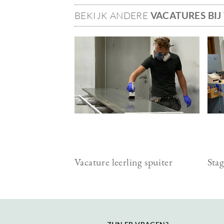
BEKIJK ANDERE
VACATURES BI
Image
Ima
Vacature leerling spuiter
Stag