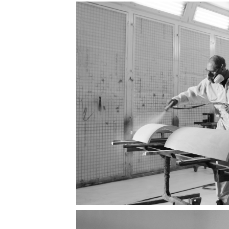
Image
Image