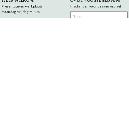
WEES WELKOM!
OP DE HOOGTE BLIJVEN?
Presentatie en werkplaats,
Inschrijven voor de nieuwsbrief
maandag-vrijdag 9 -17u
Vonderweg 23
7468 DC Enter