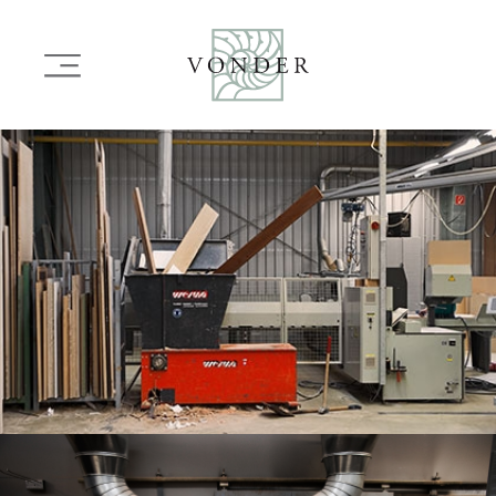
OVERSLAAN
EN
Main
NAAR
navigation
DE
INHOUD
Image
GAAN
Image